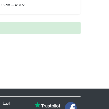
 15 cm — 4" × 6"
اتصل بن