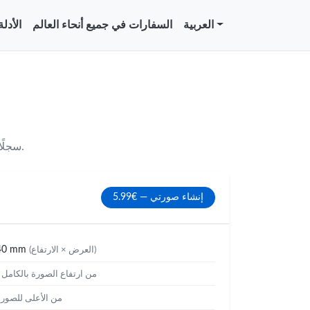
العربية
السفارات في جميع أنحاء العالم
الأدل
Cameroon (Cameroun) — يستخدم Photopassport.app سجلًا خاصًا به من البلدان وأنواع المستندات التي تتبع الوثائق الرسمية.
إنشاء صورتي — €5.99
40 mm
(العرض × الارتفاع)
%
من ارتفاع الصورة بالكامل
من الأعلى للصور