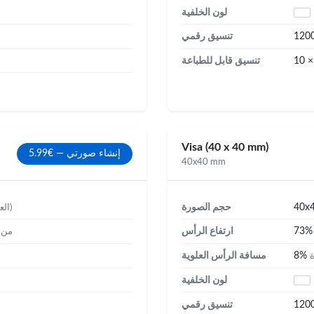
لون الخلفية
120
تنسيق رقمي
10 ×
تنسيق قابل للطباعة
Visa (40 x 40 mm)
إنشاء صورتي — €5.99
40x40 mm
40x
حجم الصورة
(العرض × الارتفاع)
73
ارتفاع الرأس
من ا
8%
مسافة الرأس العلوية
ة
لون الخلفية
120
تنسيق رقمي