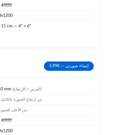
#ffffff
0x1200
 15 cm — 4" × 6"
إنشاء صورتي — €5.99
40 mm
(العرض × الارتفاع)
%
من ارتفاع الصورة بالكامل
من الأعلى للصور
#ffffff
0x1200