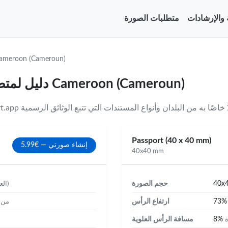
ة والإرشادات
متطلبات الصورة
ameroon (Cameroun)
دليل لمتطلبات تنسيقات وأحجام الصور لـ Cameroon (Cameroun)
Passport (40 x 40 mm)
إنشاء صورتي — €5.99
40x40 mm
40x
حجم الصورة
(العرض × الارتفاع)
73
ارتفاع الرأس
من ا
8%
مسافة الرأس العلوية
ة