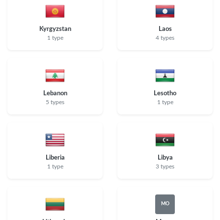
Kyrgyzstan
Laos
1 type
4 types
Lebanon
Lesotho
5 types
1 type
Liberia
Libya
1 type
3 types
MO