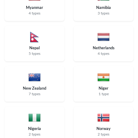
Myanmar
Namibia
4 types
3 types
Nepal
Netherlands
5 types
4 types
New Zealand
Niger
7 types
1 type
Nigeria
Norway
2 types
2 types