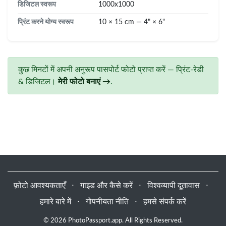
डिजिटल स्वरूप
1000x1000
प्रिंट करने योग्य स्वरूप
10 × 15 cm — 4" × 6"
कुछ मिनटों में अपनी अनुरूप पासपोर्ट फोटो प्राप्त करें — प्रिंट-रेडी
& डिजिटल।
मेरी फोटो बनाएं →
.
फ़ोटो आवश्यकताएँ
⋅
गाइड और कैसे करें
⋅
विश्वव्यापी दूतावास
⋅
हमारे बारे में
⋅
गोपनीयता नीति
⋅
हमसे संपर्क करें
© 2026 PhotoPassport.app. All Rights Reserved.