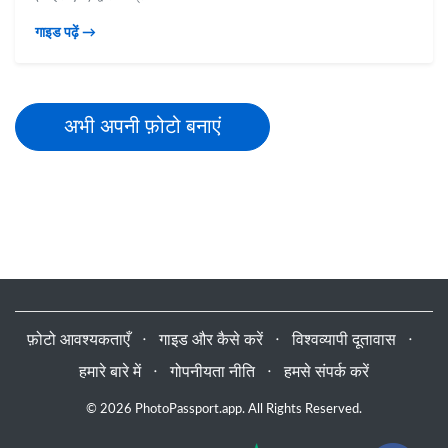
गाइड पढ़ें →
अभी अपनी फ़ोटो बनाएं
फ़ोटो आवश्यकताएँ
⋅
गाइड और कैसे करें
⋅
विश्वव्यापी दूतावास
⋅
हमारे बारे में
⋅
गोपनीयता नीति
⋅
हमसे संपर्क करें
© 2026 PhotoPassport.app. All Rights Reserved.