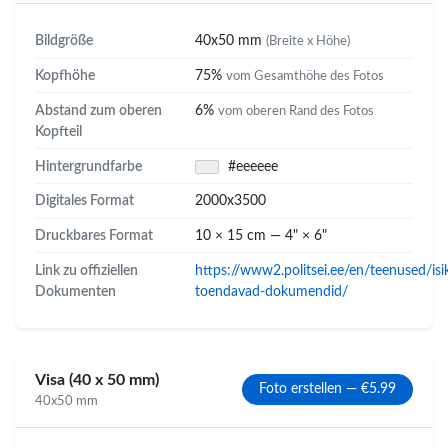
Bildgröße
40x50 mm
(Breite x Höhe)
Kopfhöhe
75%
vom Gesamthöhe des Fotos
Abstand zum oberen
6%
vom oberen Rand des Fotos
Kopfteil
Hintergrundfarbe
#eeeeee
Digitales Format
2000x3500
Druckbares Format
10 × 15 cm — 4" × 6"
Link zu offiziellen
https://www2.politsei.ee/en/teenused/isi
Dokumenten
toendavad-dokumendid/
Visa (40 x 50 mm)
Foto erstellen — €5.99
40x50 mm