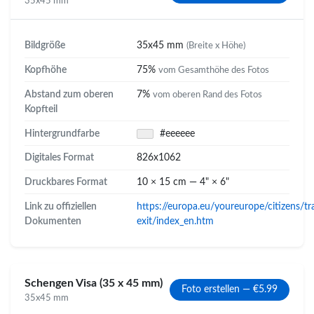
35x45 mm
Bildgröße
35x45 mm
(Breite x Höhe)
Kopfhöhe
75%
vom Gesamthöhe des Fotos
Abstand zum oberen
7%
vom oberen Rand des Fotos
Kopfteil
Hintergrundfarbe
#eeeeee
Digitales Format
826x1062
Druckbares Format
10 × 15 cm — 4" × 6"
Link zu offiziellen
https://europa.eu/youreurope/citizens/tr
Dokumenten
exit/index_en.htm
Schengen Visa (35 x 45 mm)
Foto erstellen — €5.99
35x45 mm