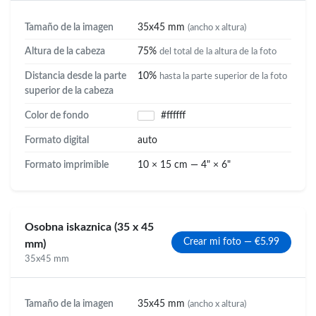
Tamaño de la imagen
35x45 mm
(ancho x altura)
Altura de la cabeza
75%
del total de la altura de la foto
Distancia desde la parte
10%
hasta la parte superior de la foto
superior de la cabeza
Color de fondo
#ffffff
Formato digital
auto
Formato imprimible
10 × 15 cm — 4" × 6"
Osobna iskaznica (35 x 45
Crear mi foto — €5.99
mm)
35x45 mm
Tamaño de la imagen
35x45 mm
(ancho x altura)