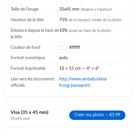
Taille de l'image
35x45 mm
(largeur x hauteur)
Hauteur de la tête
75%
de la hauteur totale de la photo
Distance depuis le haut de
10%
jusqu'au haut de la photo
la tête
Couleur de fond
#ffffff
Format numérique
auto
Format imprimable
10 × 15 cm — 4" × 6"
Lien vers les documents
http://www.ambaburkina-
officiels
fr.org/passeport/
Visa (35 x 45 mm)
Créer ma photo — €5.99
35x45 mm