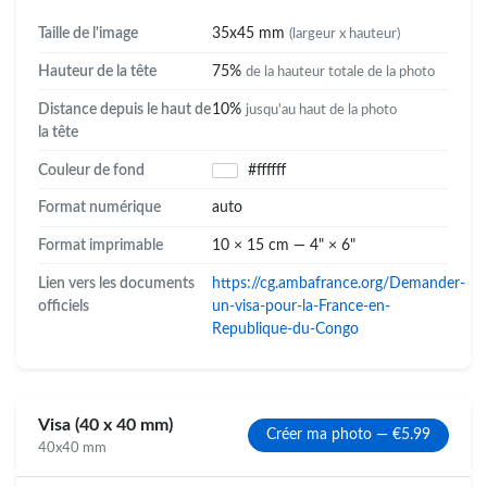
Taille de l'image
35x45 mm
(largeur x hauteur)
Hauteur de la tête
75%
de la hauteur totale de la photo
Distance depuis le haut de
10%
jusqu'au haut de la photo
la tête
Couleur de fond
#ffffff
Format numérique
auto
Format imprimable
10 × 15 cm — 4" × 6"
Lien vers les documents
https://cg.ambafrance.org/Demander-
officiels
un-visa-pour-la-France-en-
Republique-du-Congo
Visa (40 x 40 mm)
Créer ma photo — €5.99
40x40 mm