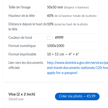
Taille de l'image
50x50 mm
(largeur x hauteur)
Hauteur de la tête
60%
de la hauteur totale de la photo
Distance depuis le haut de
10%
jusqu'au haut de la photo
la tête
Couleur de fond
#ffffff
Format numérique
1000x1000
Format imprimable
10 × 15 cm — 4" × 6"
Lien vers les documents
http://www.dominica.gov.dm/services/pa
officiels
and-travel-documents-nationals/120-ho
apply-for-a-passport
Visa (2 x 2 inch)
Créer ma photo — €5.99
50x50 mm