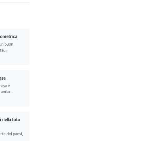
iometrica
 un buon
e...
asa
casa è
andar...
 nella foto
rte dei paesi,