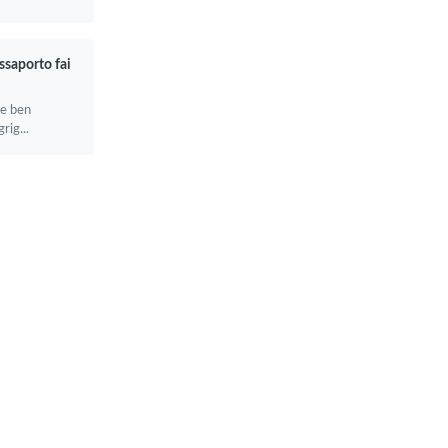
assaporto fai
ne ben
rig...