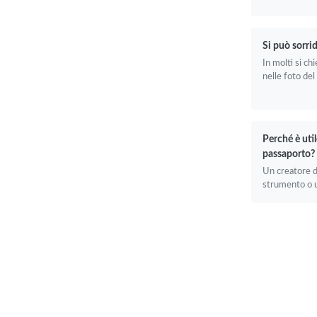
Si può sorrid
In molti si ch
nelle foto del
Perché è util
passaporto?
Un creatore d
strumento o u