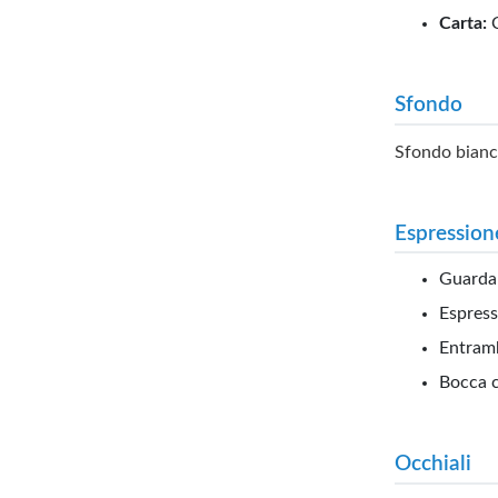
Carta:
C
Sfondo
Sfondo bianco
Espression
Guardar
Espress
Entramb
Bocca 
Occhiali