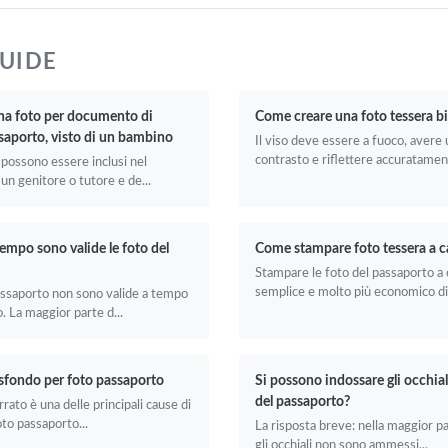
GUIDE
na foto per documento di
Come creare una foto tessera b
ssaporto, visto di un bambino
Il viso deve essere a fuoco, avere
contrasto e riflettere accuratament
 possono essere inclusi nel
un genitore o tutore e de...
empo sono valide le foto del
Come stampare foto tessera a c
Stampare le foto del passaporto a 
semplice e molto più economico di 
assaporto non sono valide a tempo
. La maggior parte d...
 sfondo per foto passaporto
Si possono indossare gli occhiali
del passaporto?
ato è una delle principali cause di
oto passaporto...
La risposta breve: nella maggior pa
gli occhiali non sono ammessi...