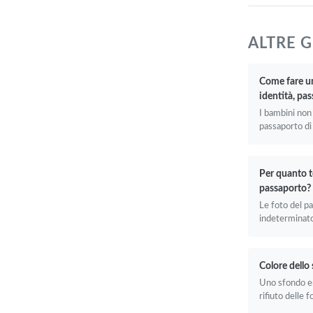
ALTRE 
Come fare u
identità, pa
I bambini non
passaporto di 
Per quanto t
passaporto?
Le foto del p
indeterminato
Colore dello
Uno sfondo err
rifiuto delle f