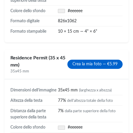
superiore della testa
Colore dello sfondo
#eeeeee
Formato digitale
826x1062
Formato stampabile
10 × 15 cm — 4" × 6"
Residence Permit (35 x 45
Crea la mia foto — €5.99
mm)
35x45 mm
Dimensioni dell'immagine
35x45 mm
(larghezza x altezza)
Altezza della testa
77%
dell'altezza totale della foto
Distanza dalla parte
7%
dalla parte superiore della foto
superiore della testa
Colore dello sfondo
#eeeeee