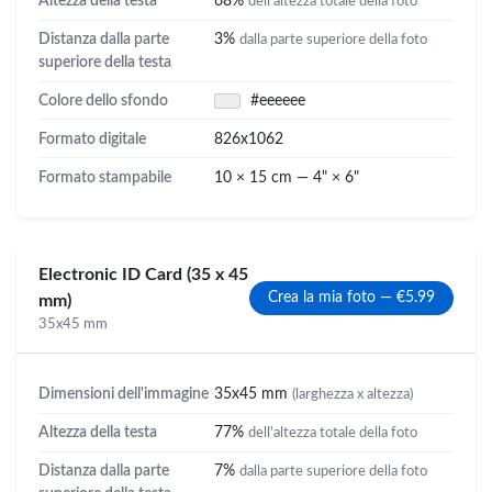
Altezza della testa
68%
dell'altezza totale della foto
Distanza dalla parte
3%
dalla parte superiore della foto
superiore della testa
Colore dello sfondo
#eeeeee
Formato digitale
826x1062
Formato stampabile
10 × 15 cm — 4" × 6"
Electronic ID Card (35 x 45
Crea la mia foto — €5.99
mm)
35x45 mm
Dimensioni dell'immagine
35x45 mm
(larghezza x altezza)
Altezza della testa
77%
dell'altezza totale della foto
Distanza dalla parte
7%
dalla parte superiore della foto