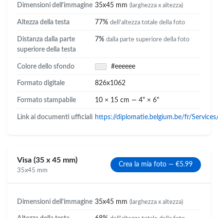
Dimensioni dell'immagine
35x45 mm
(larghezza x altezza)
Altezza della testa
77%
dell'altezza totale della foto
Distanza dalla parte
7%
dalla parte superiore della foto
superiore della testa
Colore dello sfondo
#eeeeee
Formato digitale
826x1062
Formato stampabile
10 × 15 cm — 4" × 6"
Link ai documenti ufficiali
https://diplomatie.belgium.be/fr/Services
Visa (35 x 45 mm)
Crea la mia foto — €5.99
35x45 mm
Dimensioni dell'immagine
35x45 mm
(larghezza x altezza)