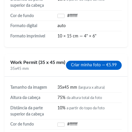
superior da cabeça
Cor de fundo
#ffffff
Formato digital
auto
Formato imprimível
10 × 15 cm — 4" × 6"
Work Permit (35 x 45 mm)
Criar minha foto — €5.99
35x45 mm
Tamanho da imagem
35x45 mm
(largura x altura)
Altura da cabeça
75%
da altura total da foto
Distância da parte
10%
a partir do topo da foto
superior da cabeça
Cor de fundo
#ffffff