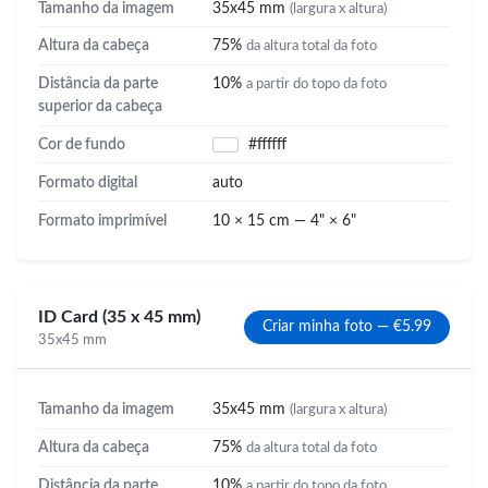
Tamanho da imagem
35x45 mm
(largura x altura)
Altura da cabeça
75%
da altura total da foto
Distância da parte
10%
a partir do topo da foto
superior da cabeça
Cor de fundo
#ffffff
Formato digital
auto
Formato imprimível
10 × 15 cm — 4" × 6"
ID Card (35 x 45 mm)
Criar minha foto — €5.99
35x45 mm
Tamanho da imagem
35x45 mm
(largura x altura)
Altura da cabeça
75%
da altura total da foto
Distância da parte
10%
a partir do topo da foto