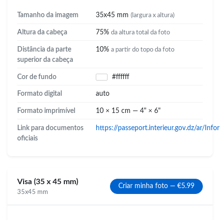
Tamanho da imagem
35x45 mm
(largura x altura)
Altura da cabeça
75%
da altura total da foto
Distância da parte
10%
a partir do topo da foto
superior da cabeça
Cor de fundo
#ffffff
Formato digital
auto
Formato imprimível
10 × 15 cm — 4" × 6"
Link para documentos
https://passeport.interieur.gov.dz/ar/I
oficiais
Visa (35 x 45 mm)
Criar minha foto — €5.99
35x45 mm