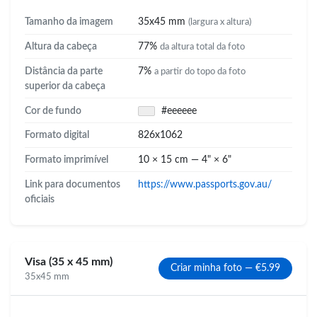
Tamanho da imagem
35x45 mm
(largura x altura)
Altura da cabeça
77%
da altura total da foto
Distância da parte
7%
a partir do topo da foto
superior da cabeça
Cor de fundo
#eeeeee
Formato digital
826x1062
Formato imprimível
10 × 15 cm — 4" × 6"
Link para documentos
https://www.passports.gov.au/
oficiais
Visa (35 x 45 mm)
Criar minha foto — €5.99
35x45 mm