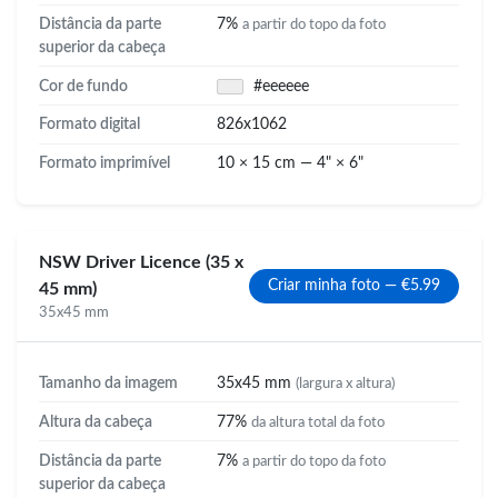
Distância da parte
7%
a partir do topo da foto
superior da cabeça
Cor de fundo
#eeeeee
Formato digital
826x1062
Formato imprimível
10 × 15 cm — 4" × 6"
NSW Driver Licence (35 x
Criar minha foto — €5.99
45 mm)
35x45 mm
Tamanho da imagem
35x45 mm
(largura x altura)
Altura da cabeça
77%
da altura total da foto
Distância da parte
7%
a partir do topo da foto
superior da cabeça