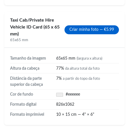
Taxi Cab/Private Hire
Vehicle ID Card (65 x 65
Criar minha foto — €5.99
mm)
65x65 mm
Tamanho da imagem
65x65 mm
(largura x altura)
Altura da cabeça
77%
da altura total da foto
Distância da parte
7%
a partir do topo da foto
superior da cabeça
Cor de fundo
#eeeeee
Formato digital
826x1062
Formato imprimível
10 × 15 cm — 4" × 6"