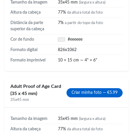
Tamanho da imagem
35x45 mm
(largura x altura)
Altura da cabeça
77%
da altura total da foto
Distância da parte
7%
a partir do topo da foto
superior da cabeça
Cor de fundo
#eeeeee
Formato digital
826x1062
Formato imprimível
10 × 15 cm — 4" × 6"
Adult Proof of Age Card
Criar minha foto — €5.99
(35 x 45 mm)
35x45 mm
Tamanho da imagem
35x45 mm
(largura x altura)
Altura da cabeça
77%
da altura total da foto