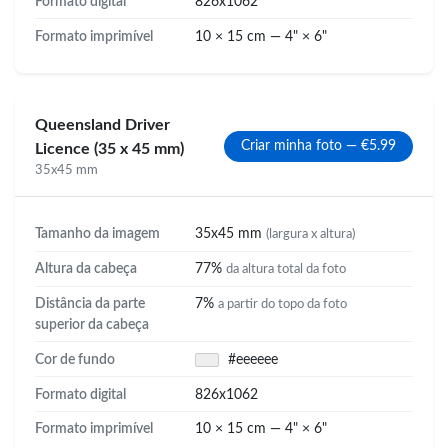
Formato digital
826x1062
Formato imprimível
10 × 15 cm — 4" × 6"
Queensland Driver
Criar minha foto — €5.99
Licence (35 x 45 mm)
35x45 mm
Tamanho da imagem
35x45 mm
(largura x altura)
Altura da cabeça
77%
da altura total da foto
Distância da parte
7%
a partir do topo da foto
superior da cabeça
Cor de fundo
#eeeeee
Formato digital
826x1062
Formato imprimível
10 × 15 cm — 4" × 6"