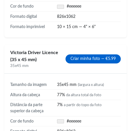
Cor de fundo
#eeeeee
Formato digital
826x1062
Formato imprimível
10 × 15 cm — 4" × 6"
Victoria Driver Licence
Criar minha foto — €5.99
(35 x 45 mm)
35x45 mm
Tamanho da imagem
35x45 mm
(largura x altura)
Altura da cabeça
77%
da altura total da foto
Distância da parte
7%
a partir do topo da foto
superior da cabeça
Cor de fundo
#eeeeee