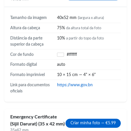
Tamanho da imagem
40x52 mm
(largura x altura)
Altura da cabeça
75%
da altura total da foto
Distância da parte
10%
a partir do topo da foto
superior da cabeça
Cor de fundo
#ffffff
Formato digital
auto
Formato imprimível
10 × 15 cm — 4" × 6"
Link para documentos
https://www.gov.bn
oficiais
Emergency Certificate
Criar minha foto — €5.99
(Sijil Darurat) (35 x 42 mm)
35x42 mm