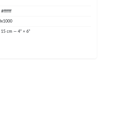
#ffffff
0x1000
 15 cm — 4" × 6"