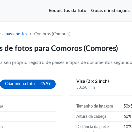
Requisitos da foto
Guias e instruções
de e passaportes
Comoros (Comores)
s de fotos para Comoros (Comores)
 seu próprio registro de países e tipos de documentos seguindo
Visa (2 x 2 inch)
Criar minha foto — €5.99
50x50 mm
Tamanho da imagem
50x
a)
Altura da cabeça
60
Distância da parte
10
to