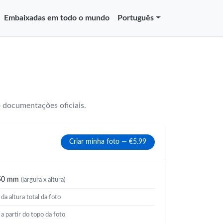
Embaixadas em todo o mundo
Português
 documentações oficiais.
Criar minha foto — €5.99
50 mm
(largura x altura)
%
da altura total da foto
%
a partir do topo da foto