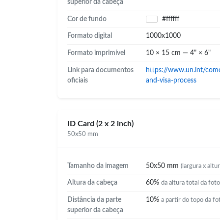
superior da cabeça
Cor de fundo
#ffffff
Formato digital
1000x1000
Formato imprimível
10 × 15 cm — 4" × 6"
Link para documentos
https://www.un.int/com
oficiais
and-visa-process
ID Card (2 x 2 inch)
50x50 mm
Tamanho da imagem
50x50 mm
(largura x altur
Altura da cabeça
60%
da altura total da foto
Distância da parte
10%
a partir do topo da fo
superior da cabeça