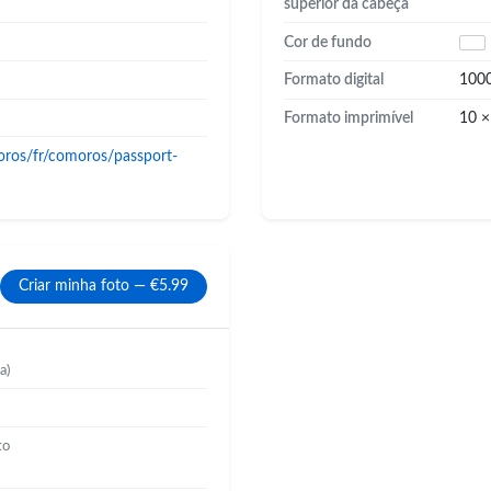
superior da cabeça
Cor de fundo
Formato digital
100
Formato imprimível
10 ×
oros/fr/comoros/passport-
Criar minha foto — €5.99
a)
to