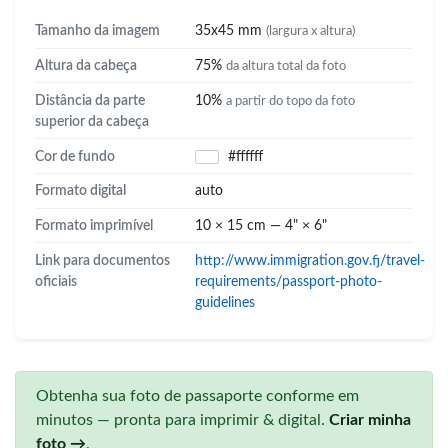
Tamanho da imagem
35x45 mm
(largura x altura)
Altura da cabeça
75%
da altura total da foto
Distância da parte
10%
a partir do topo da foto
superior da cabeça
Cor de fundo
#ffffff
Formato digital
auto
Formato imprimível
10 × 15 cm — 4" × 6"
Link para documentos
http://www.immigration.gov.fj/travel-
oficiais
requirements/passport-photo-
guidelines
Obtenha sua foto de passaporte conforme em
minutos — pronta para imprimir & digital.
Criar minha
foto →
.