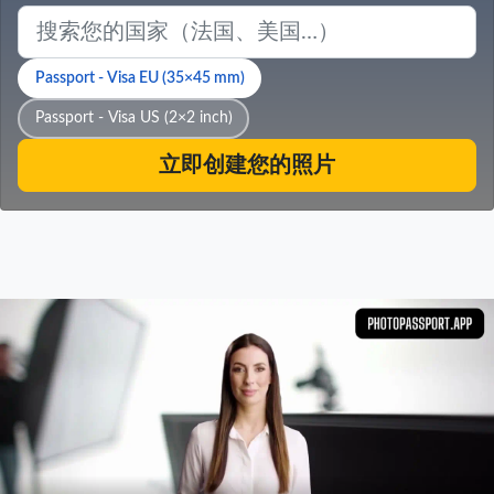
Passport - Visa EU (35×45 mm)
Passport - Visa US (2×2 inch)
立即创建您的照片