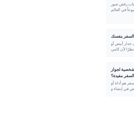
سباب رفض صور
 السفر بنفسك
ى جدار أبيض أو
الشخصية لجواز
لسفر مفيدة؟
فر هو أداة أو