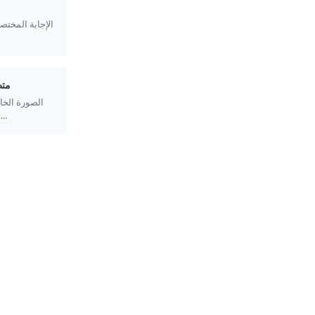
الإجابة المختص
متط
الصورة الخا
جواز السفر الأمريكي شيوعاً. إليك ال...