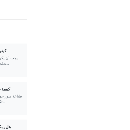
كيفي
يجب أن يكون
بدقة لون بشرة الشخص. باستخدام أي ها...
كيفية 
طباعة صور جوا
تكلفة بكثير من الذهاب إلى استوديو ت...
هل يمك