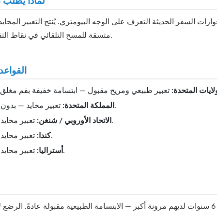
لماذا يُطلب 
زات السفر الحديثة التعرف على الوجه البيومتري. يُنتج التعبير المحاي
متسقة للمسح التلقائي في نقاط التفتيش الحدودية.
القواعد
ولايات المتحدة:
تعبير محايد — بدون ابتسامة.
المملكة المتحدة:
تعبير محايد مطلوب.
الاتحاد الأوروبي / شنغن:
تعبير محايد مطلوب.
كندا:
تعبير محايد مطلوب.
أستراليا:
الأطفال دون 6 سنوات لديهم مرونة أكبر — الابتسامة الطبيعية مقبولة عادةً. الر