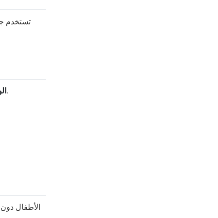
تستخدم جوا
تعبير طبيعي ومريح مقبول — ابتسامة خفيفة بفم مغلق قد تُقبل.
ال