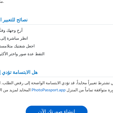
متطلبات تعبيرية.
نصائح للتعبير ا
أرخِ وجهك وفكّ
انظر مباشرة إلى ا
اجعل شفتيك متلامست
التقط عدة صور واختر الأكثر
هل الابتسامة تؤدي 
 تشترط تعبيراً محايداً، قد تؤدي الابتسامة الواضحة إلى رفض الطلب. ا
PhotoPassport.app
المحايد لمزيد من الأمان. يساعدك
إنشاء صورتك الآن